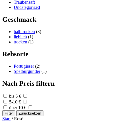
Traubensaft
Uncategorized
Geschmack
halbtrocken
(3)
lieblich
(1)
trocken
(1)
Rebsorte
Portugieser
(2)
Spätburgunder
(1)
Nach Preis filtern
bis 5 €
5-10 €
über 10 €
Filter
Zurücksetzen
Start
/ Rosé