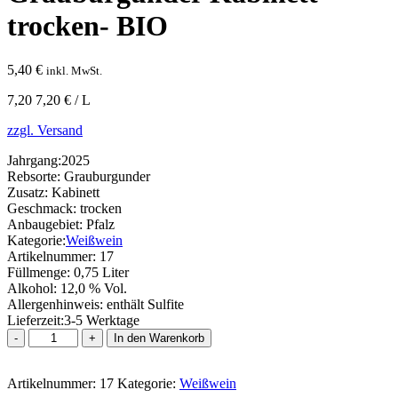
trocken- BIO
5,40
€
inkl. MwSt.
7,20 7,20 € / L
zzgl. Versand
Jahrgang:
2025
Rebsorte:
Grauburgunder
Zusatz:
Kabinett
Geschmack:
trocken
Anbaugebiet:
Pfalz
Kategorie:
Weißwein
Artikelnummer:
17
Füllmenge:
0,75 Liter
Alkohol:
12,0 % Vol.
Allergenhinweis:
enthält Sulfite
Lieferzeit:
3-5 Werktage
Grauburgunder
In den Warenkorb
Kabinett
trocken-
Artikelnummer:
BIO
17
Kategorie:
Weißwein