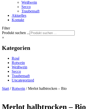
Weißwein
Secco
Traubensaft
Aktuelles
Kontakt
Filter
Produkt suchen ...
×
Kategorien
Rosé
Rotwein
Weißwein
Secco
Traubensaft
Uncategorized
Start
/
Rotwein
/ Merlot halbtrocken – Bio
Merlot halbtrocken – Bio