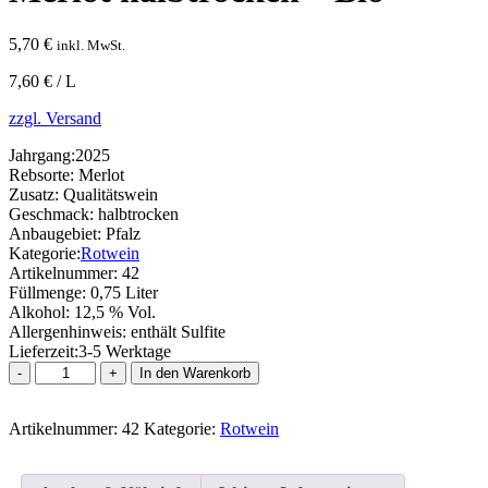
5,70
€
inkl. MwSt.
7,60 € / L
zzgl. Versand
Jahrgang:
2025
Rebsorte:
Merlot
Zusatz:
Qualitätswein
Geschmack:
halbtrocken
Anbaugebiet:
Pfalz
Kategorie:
Rotwein
Artikelnummer:
42
Füllmenge:
0,75 Liter
Alkohol:
12,5 % Vol.
Allergenhinweis:
enthält Sulfite
Lieferzeit:
3-5 Werktage
Merlot
In den Warenkorb
halbtrocken
-
Artikelnummer:
Bio
42
Kategorie:
Rotwein
Menge