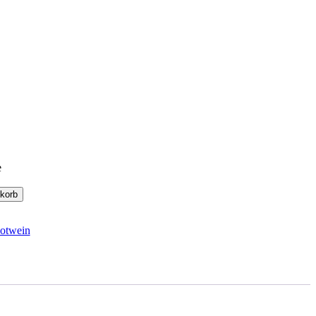
e
korb
otwein