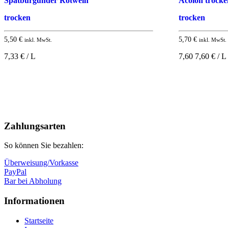
Spätburgunder Rotwein
Acolon trock
trocken
trocken
5,50
€
5,70
€
inkl. MwSt.
inkl. MwSt.
7,33 € / L
7,60 7,60 € / L
Nach
oben
Zahlungsarten
So können Sie bezahlen:
Überweisung/Vorkasse
PayPal
Bar bei Abholung
Informationen
Startseite