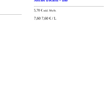
Merlot trocken – Bio
5,70
€
inkl. MwSt.
7,60 7,60 € / L