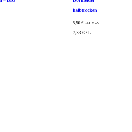
en – BIO
Dornfelder
halbtrocken
5,50
€
inkl. MwSt.
7,33 € / L