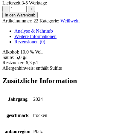
Lieferzeit:
3-5 Werktage
Sauvignon
blanc
In den Warenkorb
Menge
Artikelnummer:
22
Kategorie:
Weißwein
Analyse & Nährinfo
Weitere Informationen
Rezensionen (0)
Alkohol:
10,0 % Vol.
Säure:
5,0 g/l
Restzucker:
6,3 g/l
Allergenhinweis:
enthält Sulfite
Zusätzliche Information
Jahrgang
2024
geschmack
trocken
anbauregion
Pfalz