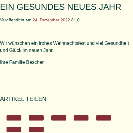
EIN GESUNDES NEUES JAHR
Veröffentlicht am
24. Dezember 2022
8:10
Wir wünschen ein frohes Weihnachtsfest und viel Gesundheit
und Glück im neuen Jahr.
Ihre Familie Bescher
ARTIKEL TEILEN
Teilen
Teilen
Teilen
Teilen
Teilen
Frohe
Frohe
Frohe
Frohe
Frohe