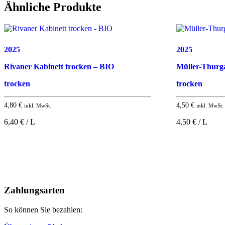
Ähnliche Produkte
2025
2025
Rivaner Kabinett trocken – BIO
Müller-Thurg
trocken
trocken
4,80
€
4,50
€
inkl. MwSt.
inkl. MwSt.
6,40 € / L
4,50 € / L
Nach
oben
Zahlungsarten
So können Sie bezahlen: