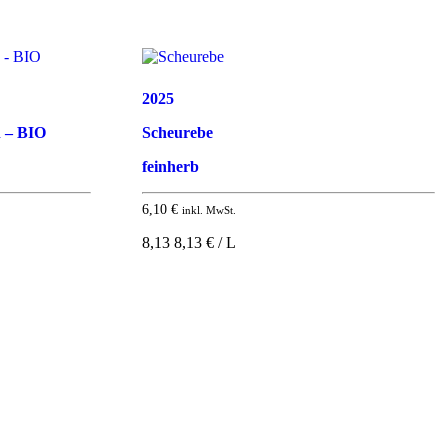
2025
n – BIO
Scheurebe
feinherb
6,10
€
inkl. MwSt.
8,13 8,13 € / L