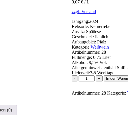
9,07 € / L
zzgl. Versand
Jahrgang:
2024
Rebsorte:
Kernerrebe
Zusatz:
Spätlese
Geschmack:
lieblich
Anbaugebiet:
Pfalz
Kategorie:
Weißwein
Artikelnummer:
28
Füllmenge:
0,75 Liter
Alkohol:
9,5% Vol.
Allergenhinweis:
enthält Sulfit
Lieferzeit:
3-5 Werktage
Kerner
In den Waren
Spätlese
Menge
Artikelnummer:
28
Kategorie:
en (0)