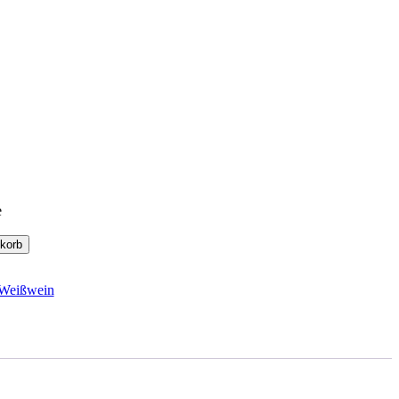
e
korb
Weißwein